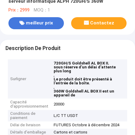
serveur informatique ALPH 720GH/S 360W
Prix：2999
MOQ：1
meilleur prix
Contactez
Description De Produit
,
720GH/S Goldshell AL BOX II
sous réserve d'un délai d'attente
plus long
,
Surligner
Le produit doit être présenté à
l'entrée de la boîte.
,
360W Goldshell AL BOX II est un
appareil de
Capacité
20000
d'approvisionnement
Conditions de
L/C TT USDT
paiement
Délai de livraison
FUTURES Octobre à décembre 2024
Détails d'emballage
Cartons et cartons