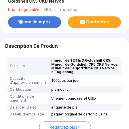
Goldshell CK5 CKB Nervos
Prix：négociable
MOQ：1 morceau
meilleur prix
Contactez
Description De Produit
,
mineur de 12Th/S Goldshell CK5
,
Mineur de Goldshell CK5 CKB Nervos
Surligner
Mineur de l'algorithme CKB Nervos
d'Eaglesong
Capacité
1000pcs par jour
d'approvisionnement
Certification
pls inquiry
Conditions de
Virement bancaire et USDT
paiement
Délai de livraison
enquête de pls
Détails d'emballage
paquet original de carton d'usine
Regardez plus