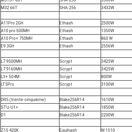
M31S+ 80T
SHA-256
3360W
M32 66T
SHA-256
3432W
A11Pro 2GH
Ethash
2500W
A10 pro 500MH
Ethash
1350W
A10 Pro+ 750MH
Ethash
860 W
E9 3GH
Ethash
2556W
L7 9500MH
Scrypt
3425W
L7 9160MH
Scrypt
3425W
L3+ 504M
Scrypt
800W
LT5Pro
Scrypt
3100W
DR5 (trente-cinquième)
Blake256R14
1610W
STU-U1+
Blake256R14
1850W
D1
Blake256R14
2200W
Z15 420K
Equihash
W 1510