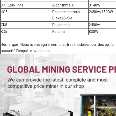
D7 1.286Th/s
Algorithme X11
3148W
HS5
Poignée de main, 
2650w/1500W
Blake2B-Sia
CK5
Eaglesong
2400w
KD5
Kadena
830W
Remarque : Nous avons également d'autres modèles pour des options.
accueil à l'enquête avec nous