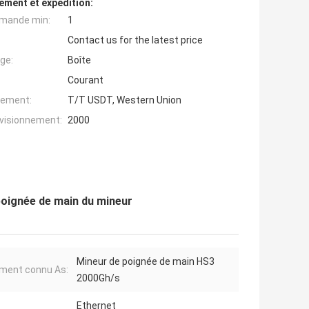
ement et expédition:
mande min:
1
Contact us for the latest price
ge:
Boîte
Courant
iement:
T/T USDT, Western Union
ovisionnement:
2000
oignée de main du mineur
Mineur de poignée de main HS3
ment connu As:
2000Gh/s
Ethernet