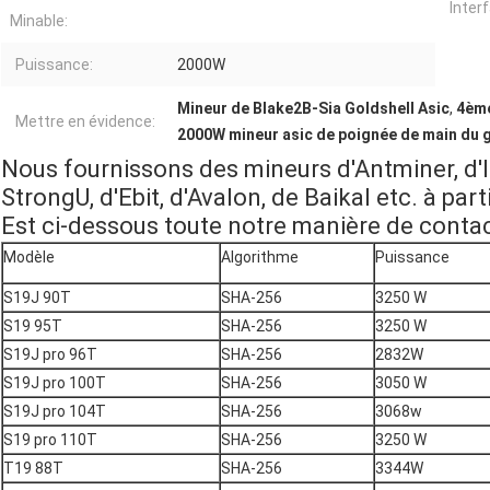
Inter
Minable:
Puissance:
2000W
Mineur de Blake2B-Sia Goldshell Asic
,
4ème
Mettre en évidence:
2000W mineur asic de poignée de main du g
Nous fournissons des mineurs d'Antminer, d'I
StrongU, d'Ebit, d'Avalon, de Baikal etc. à parti
Est ci-dessous toute notre manière de contac
Modèle
Algorithme
Puissance
S19J 90T
SHA-256
3250 W
S19 95T
SHA-256
3250 W
S19J pro 96T
SHA-256
2832W
S19J pro 100T
SHA-256
3050 W
S19J pro 104T
SHA-256
3068w
S19 pro 110T
SHA-256
3250 W
T19 88T
SHA-256
3344W