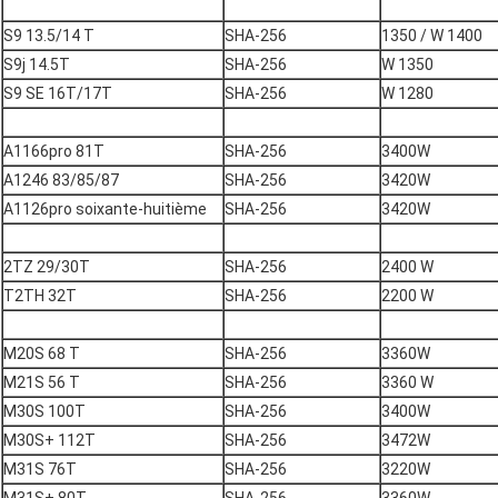
S9 13.5/14 T
SHA-256
1350 / W 1400
S9j 14.5T
SHA-256
W 1350
S9 SE 16T/17T
SHA-256
W 1280
A1166pro 81T
SHA-256
3400W
A1246 83/85/87
SHA-256
3420W
A1126pro soixante-huitième
SHA-256
3420W
2TZ 29/30T
SHA-256
2400 W
T2TH 32T
SHA-256
2200 W
M20S 68 T
SHA-256
3360W
M21S 56 T
SHA-256
3360 W
M30S 100T
SHA-256
3400W
M30S+ 112T
SHA-256
3472W
M31S 76T
SHA-256
3220W