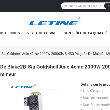
Re
OS DE NOUS
VISITE DE L'USINE
CONTRÔLE DE LA QUALITÉ
-Sia Goldshell Asic 4ème 2000W 2000Gh/S HS3 Poignée De Main Du M
De Blake2B-Sia Goldshell Asic 4ème 2000W 20
mineur
Détails sur le prod
Lieu d'origine:
Nom de marque:
Numéro de modèl