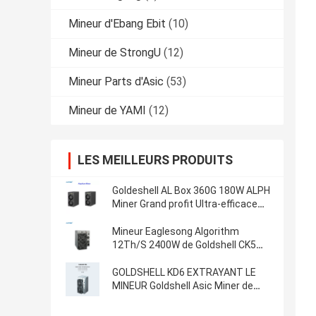
Mineur d'Ebang Ebit
(10)
Mineur de StrongU
(12)
Mineur Parts d'Asic
(53)
Mineur de YAMI
(12)
LES MEILLEURS PRODUITS
Goldeshell AL Box 360G 180W ALPH
Miner Grand profit Ultra-efficace
35db Machinette de minage à
domicile Alephium Miner
Mineur Eaglesong Algorithm
12Th/S 2400W de Goldshell CK5
CKB Nervos
GOLDSHELL KD6 EXTRAYANT LE
MINEUR Goldshell Asic Miner de
l'ALGORITHME 26.3T 2630W KDA
de KADENA