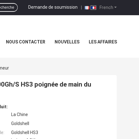
Demande de soumission
|
French
cherche
NOUS CONTACTER
NOUVELLES
LES AFFAIRES
ineur
00Gh/S HS3 poignée de main du
uit:
La Chine
Goldshell
e:
Goldshell HS3