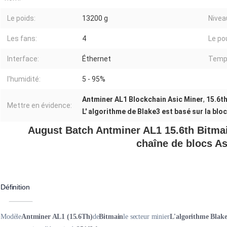
Le poids:
13200 g
Niveau
Les fans:
4
Le po
Interface:
Éthernet
Temp
l'humidité:
5 - 95%
Antminer AL1 Blockchain Asic Miner
,
15.6t
Mettre en évidence:
L' algorithme de Blake3 est basé sur la blo
August Batch Antminer AL1 15.6th Bitmai
chaîne de blocs As
Définition
Modèle
Antminer AL1 (15.6Th)
de
Bitmain
le secteur minier
L'algorithme Blak