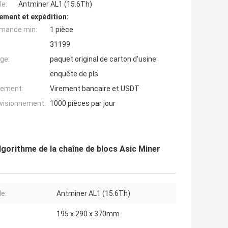
e:
Antminer AL1 (15.6Th)
ement et expédition:
mande min:
1 pièce
31199
ge:
paquet original de carton d'usine
enquête de pls
iement:
Virement bancaire et USDT
ovisionnement:
1000 pièces par jour
gorithme de la chaîne de blocs Asic Miner
e:
Antminer AL1 (15.6Th)
195 x 290 x 370mm