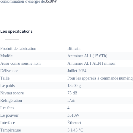
consommation d'énergie de
3510W
Les spécifications
Produit de fabrication
Bitmain
Modèle
Antminer AL1 (15.6Th)
Aussi connu sous le nom
Antminer AL1 ALPH mineur
Délivrance
Juillet 2024
Taille
Pour les appareils à commande numériq
Le poids
13200 g
Niveau sonore
75 dB
Réfrigération
L'air
Les fans
4
Le pouvoir
3510W
Interface
Éthernet
Température
5 à 45 °C