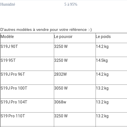
Humidité
5 à 95%
D'autres modèles à vendre pour votre référence :-)
Modèle
Le pouvoir
Le poids
S19J 90T
3250 W
14.2 kg
S19 95T
3250 W
14.5kg
S19J Pro 96T
2832W
14.2 kg
S19J Pro 100T
3050 W
13.2 kg
S19J Pro 104T
3068w
13.2 kg
S19 Pro 110T
3250 W
13.2 kg