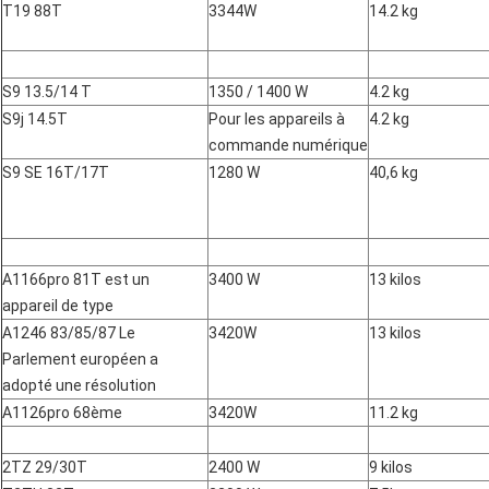
T19 88T
3344W
14.2 kg
S9 13.5/14 T
1350 / 1400 W
4.2 kg
S9j 14.5T
Pour les appareils à
4.2 kg
commande numérique
S9 SE 16T/17T
1280 W
40,6 kg
A1166pro 81T est un
3400 W
13 kilos
appareil de type
A1246 83/85/87 Le
3420W
13 kilos
Parlement européen a
adopté une résolution
A1126pro 68ème
3420W
11.2 kg
2TZ 29/30T
2400 W
9 kilos