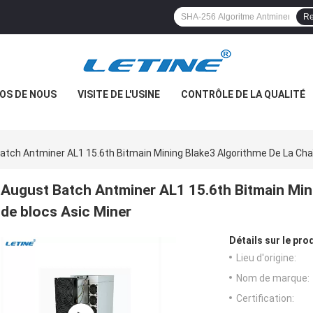
Re
OS DE NOUS
VISITE DE L'USINE
CONTRÔLE DE LA QUALITÉ
atch Antminer AL1 15.6th Bitmain Mining Blake3 Algorithme De La Cha
August Batch Antminer AL1 15.6th Bitmain Mini
de blocs Asic Miner
Détails sur le prod
Lieu d'origine:
Nom de marque:
Certification: