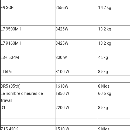
E9 3GH
2556W
14.2 kg
L7 9500MH
3425W
13.2 kg
L7 9160MH
3425W
13.2 kg
L3+ 504M
800 W
4.5kg
LT5Pro
3100 W
8.5kg
DR5 (35th)
1610W
8 kilos
Le nombre d'heures de
1850 W
60,6 kg
travail
D1
2200 W
8.5kg
Z15 420K
1510 W
9 kilos