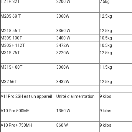
T2TH 32T
2200 W
7.5kg
M20S 68 T
3360W
12.5kg
M21S 56 T
3360 W
12.5kg
M30S 100T
3400 W
10.5kg
M30S+ 112T
3472W
10.5kg
M31S 76T
3220W
12.5kg
M31S+ 80T
3360W
11.5kg
M32 66T
3432W
12.5kg
A11Pro 2GH est un appareil
Unité d'alimentation
9 kilos
A10 Pro 500MH
1350 W
9 kilos
A10 Pro+ 750MH
860 W
9 kilos