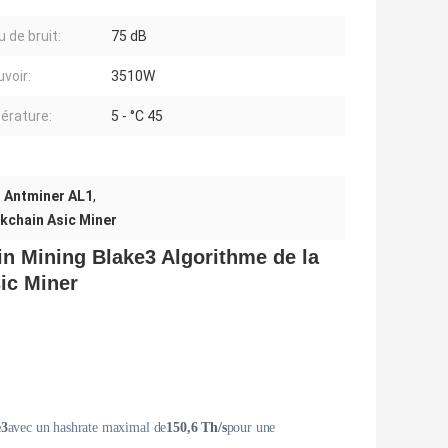
 de bruit:
75 dB
uvoir:
3510W
érature:
5 - °C 45
h Antminer AL1
,
ckchain Asic Miner
n Mining Blake3 Algorithme de la
ic Miner
e3
avec un hashrate maximal de
150,6 Th/s
pour une