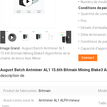
Numéro de modèl
Conditions de pai
Quantité de com
Prix:
Détails d'emballa
Délai de livraison:
Conditions de pa
Image Grand :
August Batch Antminer AL1
Capacité d'appr
15.6th Bitmain Mining Blake3 Algorithme de la
Contact
chaîne de blocs Asic Miner
August Batch Antminer AL1 15.6th Bitmain Mining Blake3 Al
description de
Produit de fabrication:
Bitmain
Modèl
Aussi connu sous le
Antminer AL1 ALPH mineur
Taille:
nom: