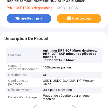
Rapide remboursement DR7 SCP Asic Miner
Prix：USD1230（Negotiable）
MOQ：1 PCS
meilleur prix
Contactez
Description De Produit
,
Antminer DR7 SCP Miner de pièces
DR7 127T SCP mineur de pièces de
Surligner
monnaie
,
DR7 SCP Asic Miner
Capacité
1000 pièces par jour
d'approvisionnement
Certification
CE
Conditions de
USDT, USDC, D/A, D/P, T/T, Western
paiement
Union
Délai de livraison
3 à 5 jours ouvrables
Paquet de sécurité pour chaque
Détails d'emballage
machine