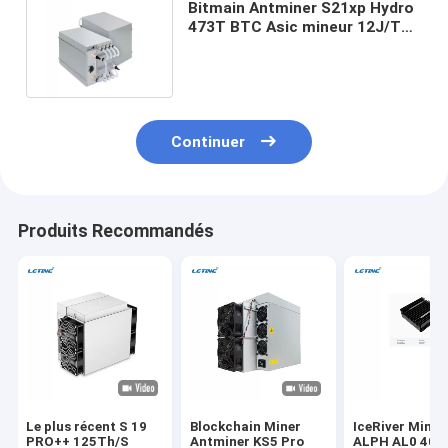
Bitmain Antminer S21xp Hydro
473T BTC Asic mineur 12J/T
5676W Bitcoin Asic mineur
Continuer
Produits Recommandés
Le plus récent S 19
Blockchain Miner
IceRiver Minin
PRO++ 125Th/S
Antminer KS5 Pro
ALPH AL0 400