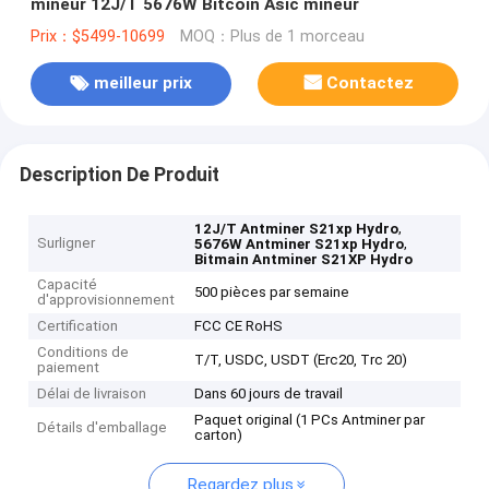
mineur 12J/T 5676W Bitcoin Asic mineur
Prix：$5499-10699
MOQ：Plus de 1 morceau
meilleur prix
Contactez
Description De Produit
,
12J/T Antminer S21xp Hydro
Surligner
,
5676W Antminer S21xp Hydro
Bitmain Antminer S21XP Hydro
Capacité
500 pièces par semaine
d'approvisionnement
Certification
FCC CE RoHS
Conditions de
T/T, USDC, USDT (Erc20, Trc 20)
paiement
Délai de livraison
Dans 60 jours de travail
Paquet original (1 PCs Antminer par
Détails d'emballage
carton)
Regardez plus