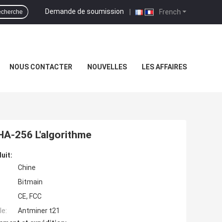
Demande de soumission
|
French
cherche
NOUS CONTACTER
NOUVELLES
LES AFFAIRES
HA-256 L'algorithme
uit:
Chine
Bitmain
CE, FCC
e:
Antminer t21