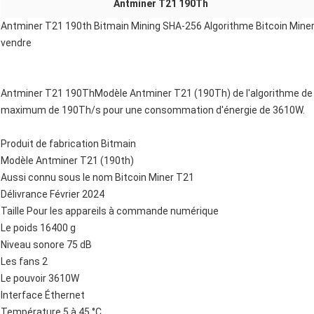
Antminer T21 190Th
Antminer T21 190th Bitmain Mining SHA-256 Algorithme Bitcoin Miner 
vendre
Antminer T21 190ThModèle Antminer T21 (190Th) de l'algorithme de
maximum de 190Th/s pour une consommation d'énergie de 3610W.
Produit de fabrication
Bitmain
Modèle
Antminer T21 (190th)
Aussi connu sous le nom
Bitcoin Miner T21
Délivrance
Février 2024
Taille
Pour les appareils à commande numérique
Le poids
16400 g
Niveau sonore
75 dB
Les fans
2
Le pouvoir
3610W
Interface
Éthernet
Température
5 à 45 °C