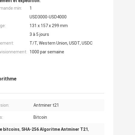
ement et expédition:
mande min:
1
USD3000-USD4000
ge:
131 x 157 x 299 mm
3 à 5 jours
iement:
T/T, Western Union, USDT, USDC
ovisionnement:
1000 par semaine
orithme
rsion:
Antminer t21
s:
Bitcoin
e bitcoins
,
SHA-256 Algoritme Antminer T21
,