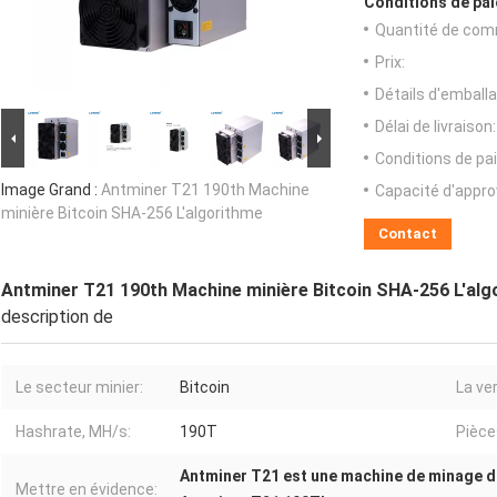
Conditions de pai
Quantité de com
Prix:
Détails d'emballa
Délai de livraison:
Conditions de pa
Image Grand :
Antminer T21 190th Machine
Capacité d'appr
minière Bitcoin SHA-256 L'algorithme
Contact
Antminer T21 190th Machine minière Bitcoin SHA-256 L'alg
description de
Le secteur minier:
Bitcoin
La ve
Hashrate, MH/s:
190T
Pièce
Antminer T21 est une machine de minage d
Mettre en évidence: