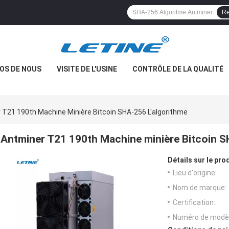
Re
OS DE NOUS
VISITE DE L'USINE
CONTRÔLE DE LA QUALITÉ
 T21 190th Machine Minière Bitcoin SHA-256 L'algorithme
Antminer T21 190th Machine minière Bitcoin S
Détails sur le prod
Lieu d'origine:
Nom de marque:
Certification:
Numéro de modèl