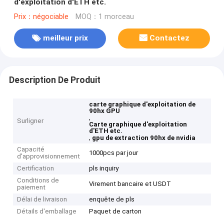
d'exploitation d'ETH etc.
Prix：négociable
MOQ：1 morceau
meilleur prix
Contactez
Description De Produit
carte graphique d'exploitation de
90hx GPU
,
Surligner
Carte graphique d'exploitation
d'ETH etc.
,
gpu de extraction 90hx de nvidia
Capacité
1000pcs par jour
d'approvisionnement
Certification
pls inquiry
Conditions de
Virement bancaire et USDT
paiement
Délai de livraison
enquête de pls
Détails d'emballage
Paquet de carton