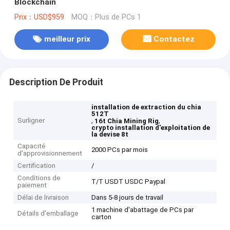
Blockchain
Prix：USD$959
MOQ：Plus de PCs 1
meilleur prix
Contactez
Description De Produit
installation de extraction du chia
512T
Surligner
,
,
16t Chia Mining Rig
crypto installation d'exploitation de
la devise 8t
Capacité
2000 PCs par mois
d'approvisionnement
Certification
/
Conditions de
T/T USDT USDC Paypal
paiement
Délai de livraison
Dans 5-8 jours de travail
1 machine d'abattage de PCs par
Détails d'emballage
carton