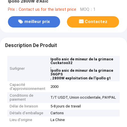
Ipollo 2800W d'Asic
Prix：Contact us for the latest price
MOQ：1
meilleur prix
Contactez
Description De Produit
Ipollo asic de mineur de la grimace
Cuckatoo32
,
Surligner
Ipollo asic de mineur de la grimace
36GPS
,
2800W exploitation de l'ipollo g1
Capacité
2000
d'approvisionnement
Conditions de
T/T USDT, Union occidentale, PAYPAL
paiement
Délai de livraison
5-8 jours de travail
Détails d'emballage
Cartons
Lieu d'origine
La Chine