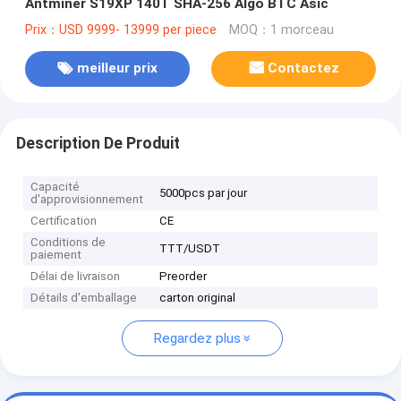
Antminer S19XP 140T SHA-256 Algo BTC Asic
Prix：USD 9999- 13999 per piece
MOQ：1 morceau
meilleur prix
Contactez
Description De Produit
Capacité
5000pcs par jour
d'approvisionnement
Certification
CE
Conditions de
TTT/USDT
paiement
Délai de livraison
Preorder
Détails d'emballage
carton original
Regardez plus