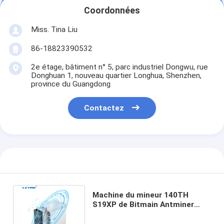
Coordonnées
Miss. Tina Liu
86-18823390532
2e étage, bâtiment n° 5, parc industriel Dongwu, rue
Donghuan 1, nouveau quartier Longhua, Shenzhen,
province du Guangdong
Contactez
Machine du mineur 140TH
S19XP de Bitmain Antminer
S19XP 140T SHA-256 Algo BTC
Asic