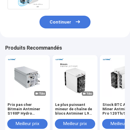
Continuer
Produits Recommandés
Prix pas cher
Le plus puissant
Stock BTC Asi
Bitmain Antminer
mineur de chaîne de
Miner Antmine
S19XP Hydro
blocs Antminer L9
Pro 120Th/S 
refroidissement
17.6Gh/S 16.2GH/S
256 Machine d
257T Crypto Miner
0.21J/M Mining LTC
minage de bitc
Meilleur prix
Meilleur prix
Meilleur p
S19 XP Hyd 255T
DOGE BEL Asic Miner