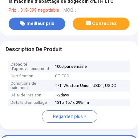
la machine d'abattage de dogecoin d'ETH LTC
Prix：319-399 negotiable
MOQ：1
meilleur prix
Contactez
Description De Produit
Capacité
1000 par semaine
d'approvisionnement
Certification
CE, FCC
Conditions de
T/T, Western Union, USDT, USDC
paiement
Délai de livraison
1-2days
Détails d'emballage
131 x 157 x 299mm
Regardez plus