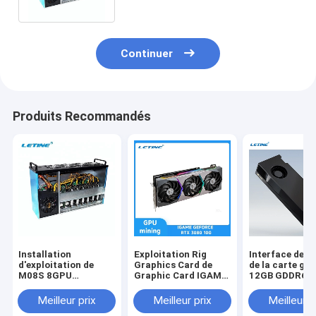
Continuer
Produits Recommandés
Installation
Exploitation Rig
Interface de so
d'exploitation de
Graphics Card de
de la carte gr
M08S 8GPU
Graphic Card IGAME
12GB GDDR6 
extrayant la boîte de
GEFORCE RTX 3080
d'exploitation 
extraction 8gpu de
10G ZEC LTC etc. de
Nvidia Rtx A2
Meilleur prix
Meilleur prix
Meilleur p
pièce de monnaie du
mineur de LETINE