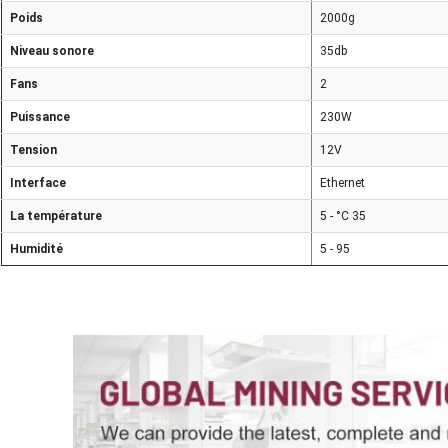
Poids
2000g
Niveau sonore
35db
Fans
2
Puissance
230W
Tension
12V
Interface
Ethernet
La température
5 - °C 35
Humidité
5 - 95