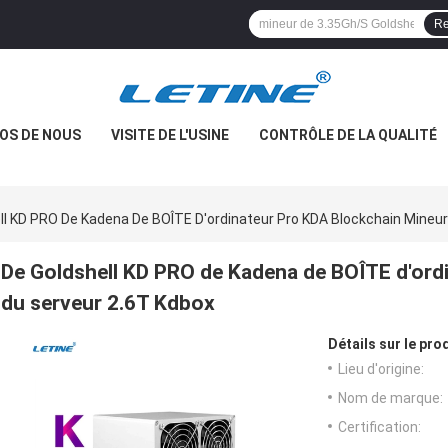
Re
OS DE NOUS
VISITE DE L'USINE
CONTRÔLE DE LA QUALITÉ
ll KD PRO De Kadena De BOÎTE D'ordinateur Pro KDA Blockchain Mineur
De Goldshell KD PRO de Kadena de BOÎTE d'ord
du serveur 2.6T Kdbox
Détails sur le prod
Lieu d'origine:
Nom de marque:
Certification: