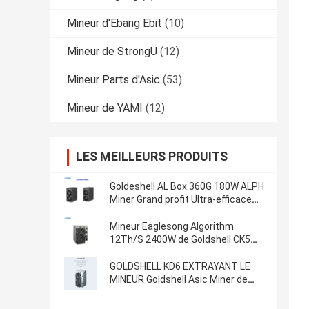
Mineur d'Ebang Ebit
(10)
Mineur de StrongU
(12)
Mineur Parts d'Asic
(53)
Mineur de YAMI
(12)
LES MEILLEURS PRODUITS
Goldeshell AL Box 360G 180W ALPH
Miner Grand profit Ultra-efficace
35db Machinette de minage à
domicile Alephium Miner
Mineur Eaglesong Algorithm
12Th/S 2400W de Goldshell CK5
CKB Nervos
GOLDSHELL KD6 EXTRAYANT LE
MINEUR Goldshell Asic Miner de
l'ALGORITHME 26.3T 2630W KDA
de KADENA