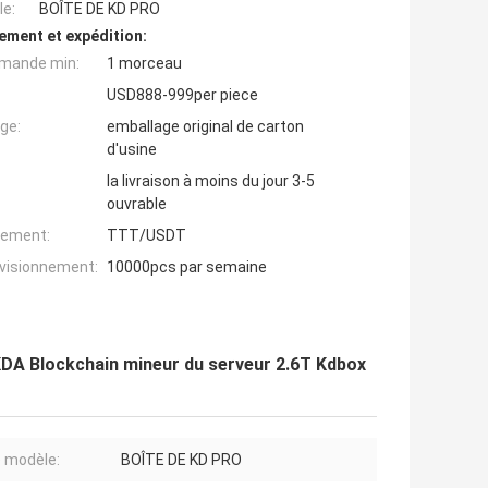
e:
BOÎTE DE KD PRO
ement et expédition:
mande min:
1 morceau
USD888-999per piece
ge:
emballage original de carton
d'usine
la livraison à moins du jour 3-5
ouvrable
iement:
TTT/USDT
ovisionnement:
10000pcs par semaine
KDA Blockchain mineur du serveur 2.6T Kdbox
 modèle:
BOÎTE DE KD PRO