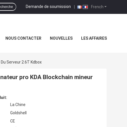
Demande de soumission
|
French
cherche
NOUS CONTACTER
NOUVELLES
LES AFFAIRES
 Du Serveur 2.6T Kdbox
inateur pro KDA Blockchain mineur
uit:
La Chine
Goldshell
CE