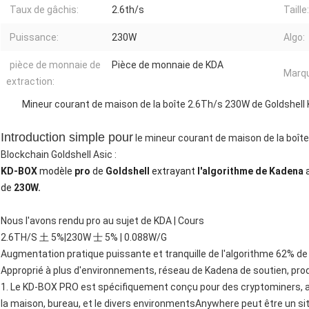
Taux de gâchis:
2.6th/s
Taille:
Puissance:
230W
Algo:
pièce de monnaie de
Pièce de monnaie de KDA
Marq
extraction:
Mineur courant de maison de la boîte 2.6Th/s 230W de Goldshell 
Introduction simple pour
le mineur courant de maison de la boît
Blockchain Goldshell Asic :
KD-BOX
modèle
pro
de
Goldshell
extrayant
l'algorithme de Kadena
de
230W.
Nous l'avons rendu pro au sujet de KDA | Cours
2.6TH/S 土 5%|230W 士 5% | 0.088W/G
Augmentation pratique puissante et tranquille de l'algorithme 62% de 
Approprié à plus d'environnements, réseau de Kadena de soutien, pro
1. Le KD-BOX PRO est spécifiquement conçu pour des cryptominers, a
la maison, bureau, et le divers environmentsAnywhere peut être un sit