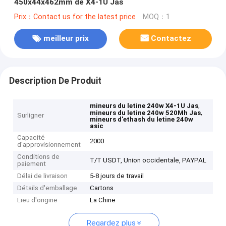
450x44x462mm de X4-1U Jas
Prix：Contact us for the latest price
MOQ：1
meilleur prix
Contactez
Description De Produit
,
mineurs du letine 240w X4-1U Jas
,
mineurs du letine 240w 520Mh Jas
Surligner
mineurs d'ethash du letine 240w
asic
Capacité
2000
d'approvisionnement
Conditions de
T/T USDT, Union occidentale, PAYPAL
paiement
Délai de livraison
5-8 jours de travail
Détails d'emballage
Cartons
Lieu d'origine
La Chine
Regardez plus