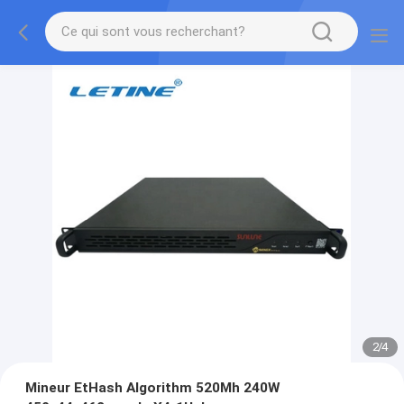
2
/
4
Mineur EtHash Algorithm 520Mh 240W