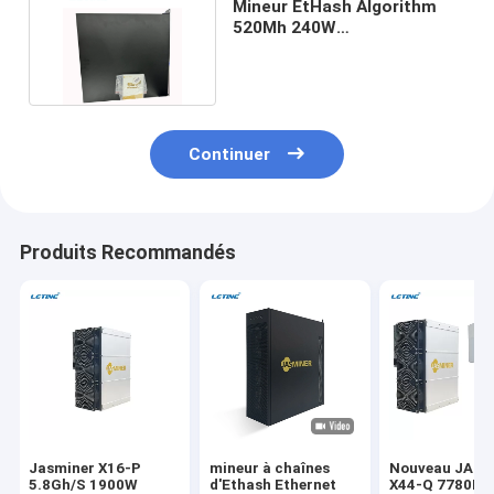
Mineur EtHash Algorithm
520Mh 240W
450x44x462mm de X4-1U
Jas
Continuer
Produits Recommandés
Jasminer X16-P
mineur à chaînes
Nouveau JAS
5.8Gh/S 1900W
d'Ethash Ethernet
X44-Q 7780M 