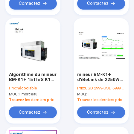
Contactez
Contactez
Algorithme du mineur
mineur BM-K1+
BM-K1+ 15Th/S K1
d'iBeLink de 2250W
Blake 2s-Kadena
74db pour le mien de
Prix:
négociable
Prix:
USD 2999-USD 6999 negotiable
d'iBeLink de CKB KDA
la pièce de monnaie
MOQ:
1 morceau
MOQ:
1
de Kadena KDA
Trouvez les derniers prix
Trouvez les derniers prix
Contactez
Contactez