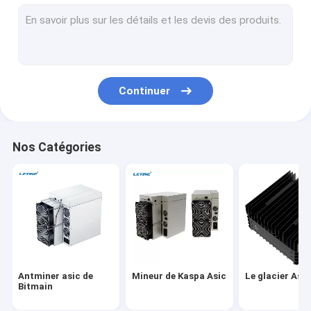
Whatsminer de Microbt
Nouveau mineur asiatique
Mineur de Goldshell Asic
Continuer
Mineur de Jas
Mineur de Canaan Avalon
Nos Catégories
Innosilicon Asic Miner
mineur d'iBeLink
Mineur Graphic Card
plate-forme minière gpu
Antminer asic de
Mineur de Kaspa Asic
Le glacier Asi
Exploitation de disque dur
Bitmain