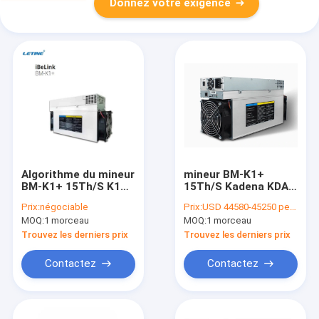
Donnez votre exigence
Algorithme du mineur
mineur BM-K1+
BM-K1+ 15Th/S K1
15Th/S Kadena KDA
Blake 2s-Kadena
2250W BM-K1 de
Prix:
négociable
Prix:
USD 44580-45250 per piece
d'iBeLink de CKB KDA
l'iBeLink 5.3Th/S
MOQ:
1 morceau
MOQ:
1 morceau
Trouvez les derniers prix
Trouvez les derniers prix
Contactez
Contactez