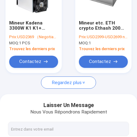
À propos de nous
Visite de l'usine
Mineur Kadena
Mineur etc. ETH
3300W K1 K1+
crypto Ethash 200MH
Contrôle de la qualité
maximum Ka3 166t
180W de YM-200 Mini
Prix:
USD2369 （Negotiable）
Prix:
USD2399-USD2699 negotiable
KD KD6 maximum de
Ethereum ASIC pour
MOQ:
1 PCS
MOQ:
1
la nomenclature K3
la maison
Nous contacter
70th/S KDA Asic
Trouvez les derniers prix
Trouvez les derniers prix
d'Ibelink
Nouvelles
Contactez
Contactez
Les affaires
Regardez plus
Antminer asic de Bitmain
Laisser Un Message
Nous Vous Répondrons Rapidement
Mineur de Kaspa Asic
Le glacier Asic Miner