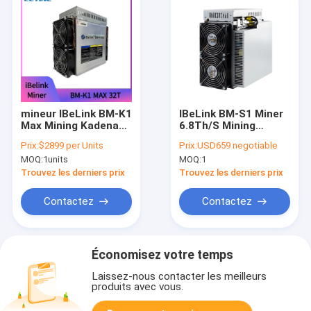
mineur IBeLink BM-K1
IBeLink BM-S1 Miner
Max Mining Kadena
6.8Th/S Mining
Algorithm 32Th/S de
Algorithme Blake2B-
Prix:
$2899 per Units
Prix:
USD659 negotiable
3200W IBeLink
Sia Miner 2350w
MOQ:
1units
MOQ:
1
Trouvez les derniers prix
Trouvez les derniers prix
Contactez
Contactez
Économisez votre temps
Laissez-nous contacter les meilleurs
produits avec vous.