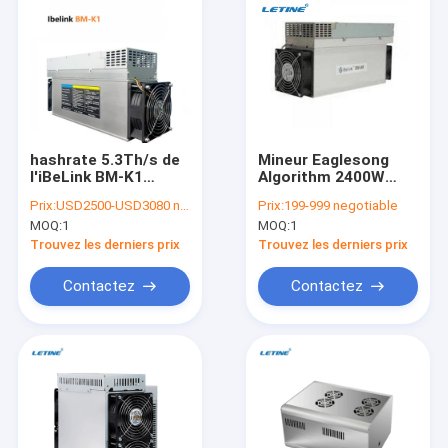
hashrate 5.3Th/s de
Mineur Eaglesong
l'iBeLink BM-K1
Algorithm 2400W
extrayant la
d'iBeLink de BM-N1
Prix:
USD2500-USD3080 negotiable
Prix:
199-999 negotiable
puissance
6.6Th/S
MOQ:
1
MOQ:
1
d'algorithme de
Kadena 835W.
Trouvez les derniers prix
Trouvez les derniers prix
Contactez
Contactez
À la maison
Produits
Vidéos