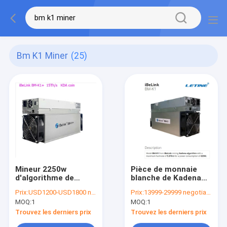
Bm K1 Miner
(25)
Mineur 2250w
Pièce de monnaie
d'algorithme de
blanche de Kadena
Kadena
KDA d'exploitation
Prix:
USD1200-USD1800 negotiable
Prix:
13999-29999 negotiable
d'exploitation du
d'Ethernet Interface
MOQ:
1
MOQ:
1
mineur 15Th/S de la
For de mineur
nomenclature K1+
d'iBeLink de BM-K1
Trouvez les derniers prix
Trouvez les derniers prix
d'Ibelink
74db 12V