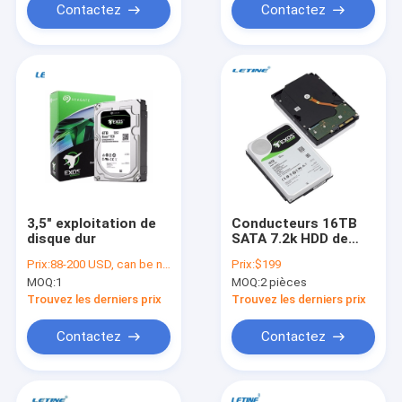
Contactez
Contactez
3,5" exploitation de
Conducteurs 16TB
disque dur
SATA 7.2k HDD de
disque dur de
Prix:
88-200 USD, can be negotiate
Prix:
$199
Western Digital de
MOQ:
1
MOQ:
2 pièces
3,5 pouces
Trouvez les derniers prix
Trouvez les derniers prix
Contactez
Contactez