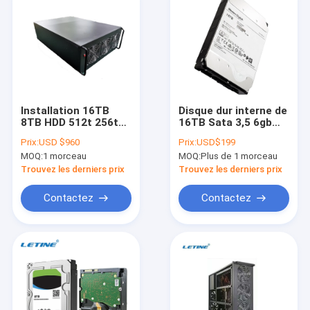
Installation 16TB
Disque dur interne de
8TB HDD 512t 256t
16TB Sata 3,5 6gb
de machine
7.2k pour Dell HDD
Prix:
USD $960
Prix:
USD$199
d'abattage de disque
MOQ:
1 morceau
MOQ:
Plus de 1 morceau
dur de XCH
Trouvez les derniers prix
Trouvez les derniers prix
Contactez
Contactez
À la maison
Produits
Vidéos