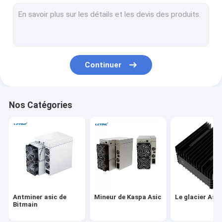
Whatsminer de Microbt
Nouveau mineur asiatique
Mineur de Goldshell Asic
Continuer
Mineur de Jas
Mineur de Canaan Avalon
Nos Catégories
Innosilicon Asic Miner
mineur d'iBeLink
Mineur Graphic Card
plate-forme minière gpu
Antminer asic de
Mineur de Kaspa Asic
Le glacier Asi
Exploitation de disque dur
Bitmain