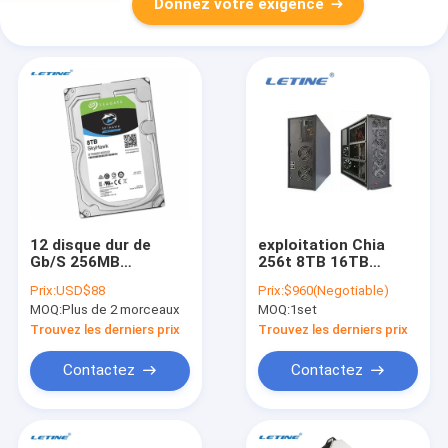
Donnez votre exigence
12 disque dur de
exploitation Chia
Gb/S 256MB
256t 8TB 16TB
extrayant le disque
d'unité de disque dur
Prix:
USD$88
Prix:
$960(Negotiable)
dur interne 8TB 16TB
de 512t Sata Hdd
MOQ:
Plus de 2 morceaux
MOQ:
1set
de HDD
XCH
Trouvez les derniers prix
Trouvez les derniers prix
Contactez
Contactez