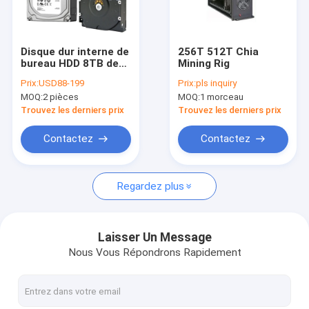
À propos de nous
Visite de l'usine
Disque dur interne de
256T 512T Chia
bureau HDD 8TB de
Mining Rig
Contrôle de la qualité
SATA Seagate 16TB
Prix:
USD88-199
Prix:
pls inquiry
MOQ:
2 pièces
MOQ:
1 morceau
Nous contacter
Trouvez les derniers prix
Trouvez les derniers prix
Nouvelles
Contactez
Contactez
Les affaires
Regardez plus
Antminer asic de Bitmain
Laisser Un Message
Nous Vous Répondrons Rapidement
Mineur de Kaspa Asic
Le glacier Asic Miner