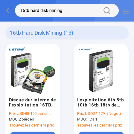
16tb Hard Disk Mining
(13)
Disque dur interne de
l'exploitation 6tb 8tb
l'exploitation 16TB
10tb 16tb 18tb de
HDD 8TB Seagate de
disque dur de 12tb
Prix:
USD88-199 per unit
Prix:
USD24-179（Negotiable）
disque dur de
14tb a tracé HDD
MOQ:
2 pièces
MOQ:
PCs 1
Western Digital
Trouvez les derniers prix
Trouvez les derniers prix