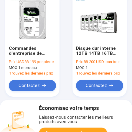
Commandes
Disque dur interne
d'entreprise de
12TB 14TB 16TB
l'exploitation 8TB
18TB Seagate de
Prix:
USD88-199 per piece
Prix:
88-200 USD, can be negotiate
16TB 32TB 64TB
bureau 7200RPM
MOQ:
1 morceau
MOQ:
1
128TH HDD Seagate
SATA 6Gb de 10TB
Western Digital de
8TB
Trouvez les derniers prix
Trouvez les derniers prix
disque dur de 1TB
4TB
Contactez
Contactez
Économisez votre temps
Laissez-nous contacter les meilleurs
produits avec vous.